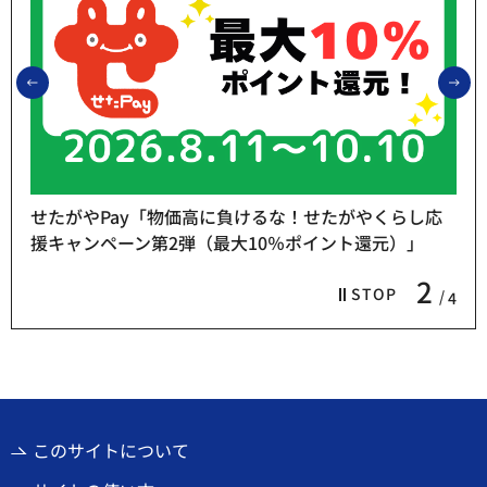
前のスライドを表示
次
せたがやPay「物価高に負けるな！せたがやくらし応
援キャンペーン第2弾（最大10％ポイント還元）」
2
STOP
4
このサイトについて