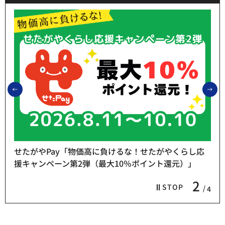
前のスライドを表示
次
せたがやPay「物価高に負けるな！せたがやくらし応
援キャンペーン第2弾（最大10％ポイント還元）」
2
STOP
4