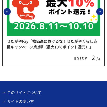
前のスライドを表示
次
せたがやPay「物価高に負けるな！せたがやくらし応
援キャンペーン第2弾（最大10％ポイント還元）」
2
STOP
4
このサイトについて
サイトの使い方