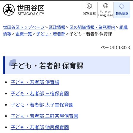
世田谷区
Foreign
閲覧支援
緊急情報
Language
世田谷区トップページ
>
区政情報
>
区の組織情報・業務案内
>
組織
情報
>
組織一覧
>
子ども・若者部
> 子ども・若者部 保育課
ページID 13323
子ども・若者部 保育課
子ども・若者部 保育課
子ども・若者部 三宿保育園
子ども・若者部 太子堂保育園
子ども・若者部 三軒茶屋保育園
子ども・若者部 池尻保育園