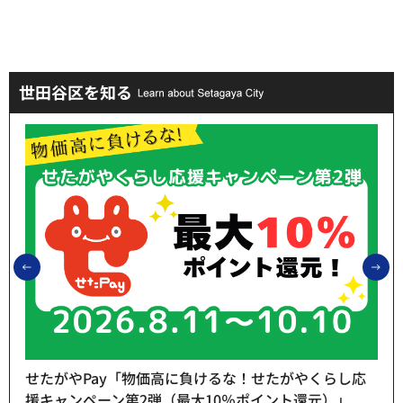
世田谷区を知る
前のスライドを表示
次
せたがやPay「物価高に負けるな！せたがやくらし応
援キャンペーン第2弾（最大10％ポイント還元）」