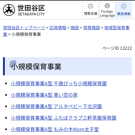
世田谷区
Foreign
閲覧支援
緊急情報
Language
世田谷区トップページ
>
区政情報
>
施設
>
保育施設
>
地域型保育事
業
> 小規模保育事業
ページID 13222
小規模保育事業
小規模保育事業A型 千歳ぴっち小規模保育園
小規模保育事業A型 青い空の家
小規模保育事業A型 アルタベビー下北沢園
小規模保育事業A型 ふたばクラブ三軒茶屋保育園
小規模保育事業A型 もみの木Mom太子堂