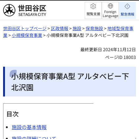
世田谷区
Foreign
閲覧支援
緊急情報
Language
世田谷区トップページ
>
区政情報
>
施設
>
保育施設
>
地域型保育事
業
>
小規模保育事業
> 小規模保育事業A型 アルタベビー下北沢園
最終更新日 2024年11月12日
ページID 18003
小規模保育事業A型 アルタベビー下
北沢園
目次
施設の基本情報
施設の詳細について