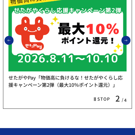
前のスライドを表示
次
せたがやPay「物価高に負けるな！せたがやくらし応
援キャンペーン第2弾（最大10％ポイント還元）」
2
STOP
4