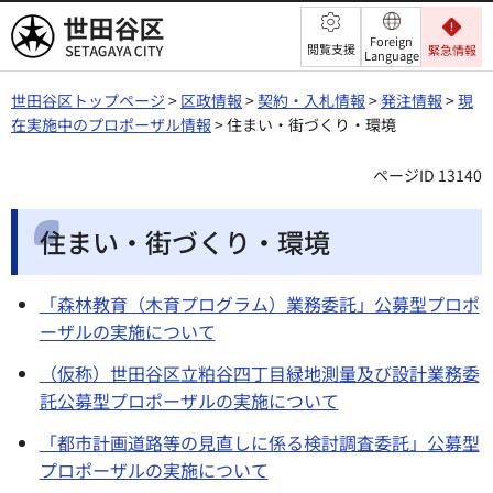
世田谷区
Foreign
閲覧支援
緊急情報
Language
世田谷区トップページ
>
区政情報
>
契約・入札情報
>
発注情報
>
現
在実施中のプロポーザル情報
> 住まい・街づくり・環境
ページID 13140
住まい・街づくり・環境
「森林教育（木育プログラム）業務委託」公募型プロポ
ーザルの実施について
（仮称）世田谷区立粕谷四丁目緑地測量及び設計業務委
託公募型プロポーザルの実施について
「都市計画道路等の見直しに係る検討調査委託」公募型
プロポーザルの実施について