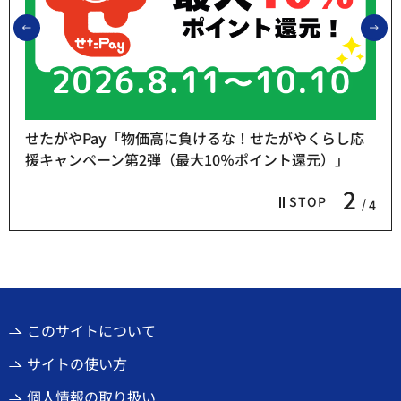
前のスライドを表示
次
せたがやPay「物価高に負けるな！せたがやくらし応
援キャンペーン第2弾（最大10％ポイント還元）」
2
STOP
4
このサイトについて
サイトの使い方
個人情報の取り扱い