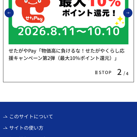
前のスライドを表示
次
せたがやPay「物価高に負けるな！せたがやくらし応
援キャンペーン第2弾（最大10％ポイント還元）」
2
STOP
4
このサイトについて
サイトの使い方