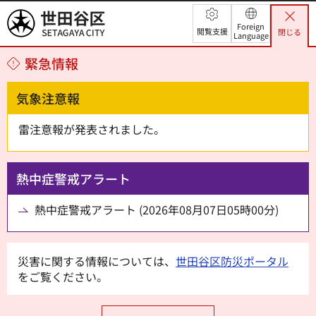
世田谷区
Foreign
閲覧支援
閉じる
Language
緊急情報
気象注意報
雷注意報が発表されました。
熱中症警戒アラート
熱中症警戒アラート (2026年08月07日05時00分)
災害に関する情報については、
世田谷区防災ポータル
をご覧ください。