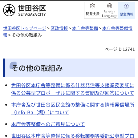
世田谷区
Foreign
閲覧支援
緊急情報
Language
世田谷区トップページ
>
区政情報
>
本庁舎等整備
>
本庁舎等整備情
報
> その他の取組み
ページID 12741
その他の取組み
世田谷区本庁舎等整備に係る什器発注等支援業務委託に
係る公募型プロポーザルに関する質問及び回答について
本庁舎及び世田谷区民会館の整備に関する情報発信場所
（Info-Ba（場）)について
本庁舎等整備へのご意見について
世田谷区本庁舎等整備に係る移転業務等委託公募型プロ