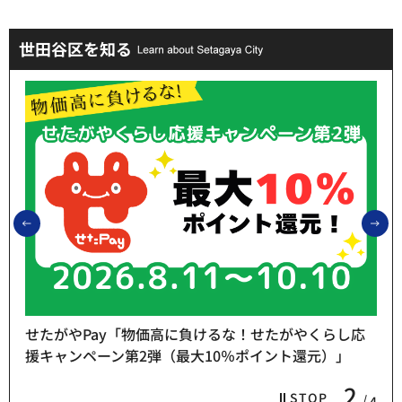
世田谷区を知る
前のスライドを表示
次
せたがやPay「物価高に負けるな！せたがやくらし応
援キャンペーン第2弾（最大10％ポイント還元）」
2
STOP
4