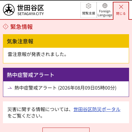
世田谷区
Foreign
閲覧支援
閉じる
Language
緊急情報
気象注意報
雷注意報が発表されました。
熱中症警戒アラート
熱中症警戒アラート (2026年08月09日05時00分)
災害に関する情報については、
世田谷区防災ポータル
をご覧ください。