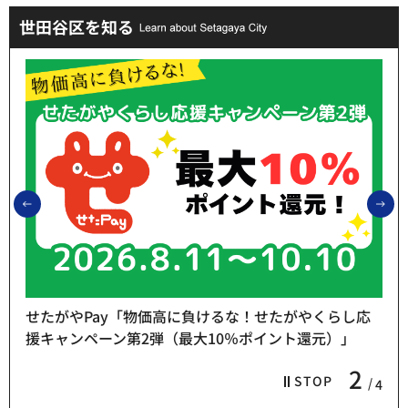
世田谷区を知る
前のスライドを表示
次
せたがやPay「物価高に負けるな！せたがやくらし応
援キャンペーン第2弾（最大10％ポイント還元）」
2
STOP
4