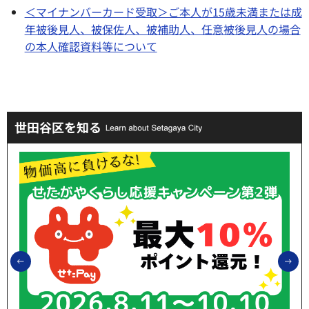
＜マイナンバーカード受取＞ご本人が15歳未満または成
年被後見人、被保佐人、被補助人、任意被後見人の場合
の本人確認資料等について
世田谷区を知る
前のスライドを表示
次