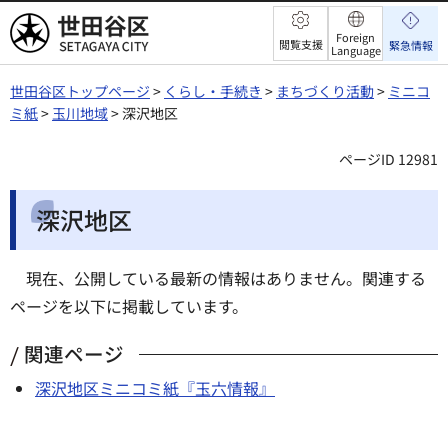
世田谷区
Foreign
閲覧支援
緊急情報
Language
世田谷区トップページ
>
くらし・手続き
>
まちづくり活動
>
ミニコ
ミ紙
>
玉川地域
> 深沢地区
ページID 12981
深沢地区
現在、公開している最新の情報はありません。関連する
ページを以下に掲載しています。
関連ページ
深沢地区ミニコミ紙『玉六情報』