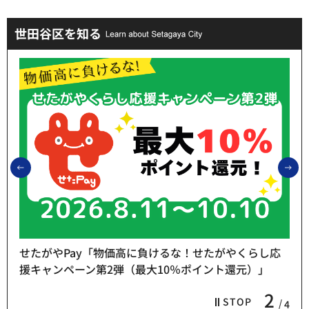
世田谷区を知る
前のスライドを表示
次
せたがやPay「物価高に負けるな！せたがやくらし応
援キャンペーン第2弾（最大10％ポイント還元）」
2
STOP
4