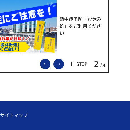
熱中症予防「お休み
処」をご利用くださ
い
2
前のスライドを表示
次のスライドを表示
STOP
4
サイトマップ