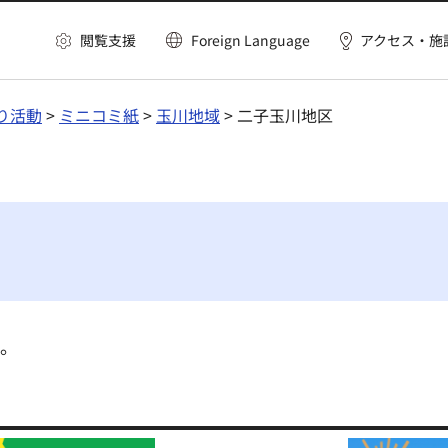
閲覧支援
Foreign Language
アクセス・施
り活動
>
ミニコミ紙
>
玉川地域
> 二子玉川地区
ん。