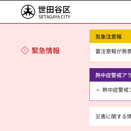
世田谷区
気象注意報
緊急情報
雷注意報が発
熱中症警戒ア
熱中症警戒アラ
災害に関する