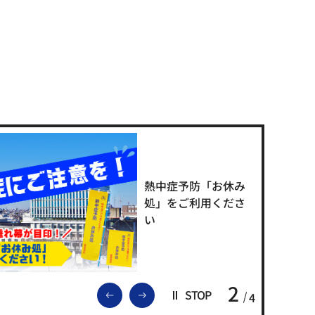
熱中症予防「お休み
処」をご利用くださ
い
2
前のスライドを表示
次のスライドを表示
STOP
4