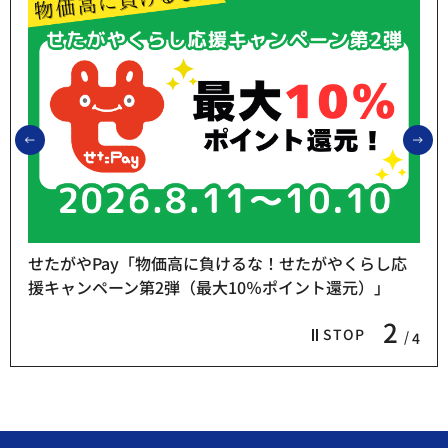
前のスライドを表示
次
せたがやPay「物価高に負けるな！せたがやくらし応
援キャンペーン第2弾（最大10％ポイント還元）」
2
STOP
4