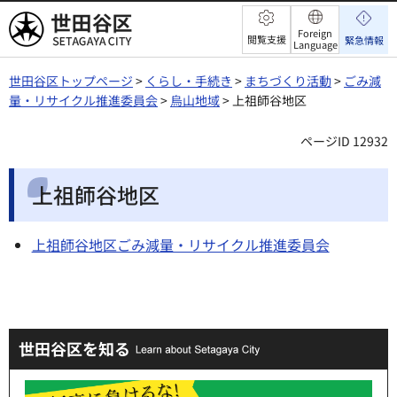
世田谷区
Foreign
閲覧支援
緊急情報
Language
世田谷区トップページ
>
くらし・手続き
>
まちづくり活動
>
ごみ減
量・リサイクル推進委員会
>
烏山地域
> 上祖師谷地区
ページID 12932
上祖師谷地区
上祖師谷地区ごみ減量・リサイクル推進委員会
世田谷区を知る