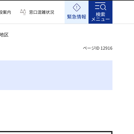
設案内
窓口混雑状況
検索
緊急情報
メニュー
田地区
ページID 12916