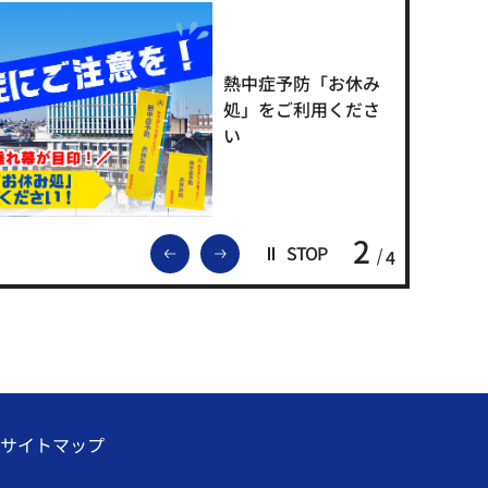
熱中症予防「お休み
処」をご利用くださ
い
2
前のスライドを表示
次のスライドを表示
STOP
4
サイトマップ