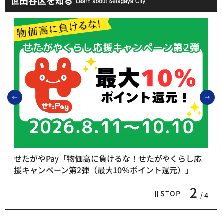
世田谷区を知る
前のスライドを表示
次
せたがやPay「物価高に負けるな！せたがやくらし応
援キャンペーン第2弾（最大10％ポイント還元）」
2
STOP
4