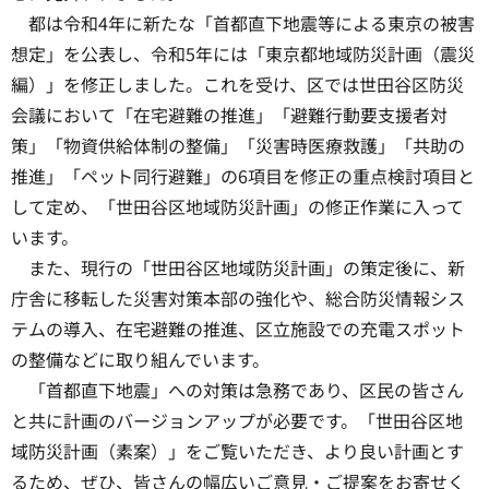
都は令和4年に新たな「首都直下地震等による東京の被害
想定」を公表し、令和5年には「東京都地域防災計画（震災
編）」を修正しました。これを受け、区では世田谷区防災
会議において「在宅避難の推進」「避難行動要支援者対
策」「物資供給体制の整備」「災害時医療救護」「共助の
推進」「ペット同行避難」の6項目を修正の重点検討項目と
して定め、「世田谷区地域防災計画」の修正作業に入って
います。
また、現行の「世田谷区地域防災計画」の策定後に、新
庁舎に移転した災害対策本部の強化や、総合防災情報シス
テムの導入、在宅避難の推進、区立施設での充電スポット
の整備などに取り組んでいます。
「首都直下地震」への対策は急務であり、区民の皆さん
と共に計画のバージョンアップが必要です。「世田谷区地
域防災計画（素案）」をご覧いただき、より良い計画とす
るため、ぜひ、皆さんの幅広いご意見・ご提案をお寄せく