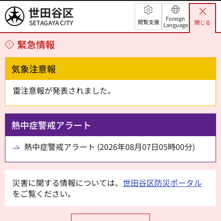
世田谷区
Foreign
閲覧支援
閉じる
Language
緊急情報
気象注意報
雷注意報が発表されました。
熱中症警戒アラート
熱中症警戒アラート (2026年08月07日05時00分)
災害に関する情報については、
世田谷区防災ポータル
をご覧ください。