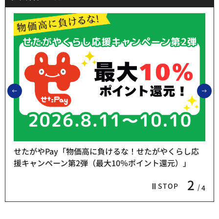
前のスライドを表示
次
せたがやPay「物価高に負けるな！せたがやくらし応
援キャンペーン第2弾（最大10％ポイント還元）」
2
STOP
4