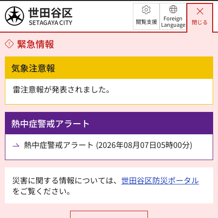
世田谷区
Foreign
閲覧支援
閉じる
Language
緊急情報
気象注意報
雷注意報が発表されました。
熱中症警戒アラート
熱中症警戒アラート (2026年08月07日05時00分)
災害に関する情報については、
世田谷区防災ポータル
をご覧ください。