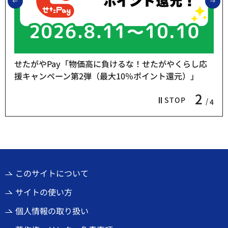
前のスライドを表示
次
せたがやPay「物価高に負けるな！せたがやくらし応
援キャンペーン第2弾（最大10％ポイント還元）」
2
STOP
4
このサイトについて
サイトの使い方
個人情報の取り扱い