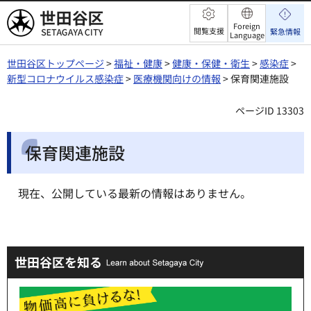
世田谷区
Foreign
閲覧支援
緊急情報
Language
世田谷区トップページ
>
福祉・健康
>
健康・保健・衛生
>
感染症
>
新型コロナウイルス感染症
>
医療機関向けの情報
> 保育関連施設
ページID 13303
保育関連施設
現在、公開している最新の情報はありません。
世田谷区を知る