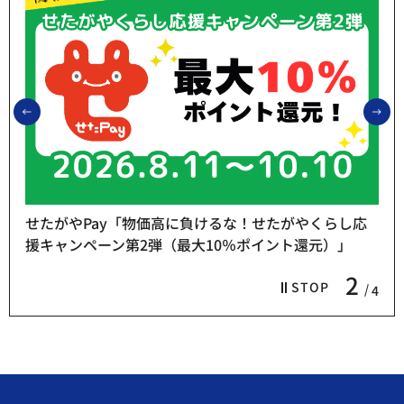
前のスライドを表示
次
せたがやPay「物価高に負けるな！せたがやくらし応
援キャンペーン第2弾（最大10％ポイント還元）」
2
STOP
4