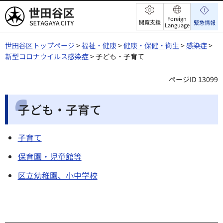
世田谷区
Foreign
閲覧支援
緊急情報
Language
世田谷区トップページ
>
福祉・健康
>
健康・保健・衛生
>
感染症
>
新型コロナウイルス感染症
> 子ども・子育て
ページID 13099
子ども・子育て
子育て
保育園・児童館等
区立幼稚園、小中学校