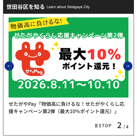
世田谷区を知る
前のスライドを表示
次
せたがやPay「物価高に負けるな！せたがやくらし応
援キャンペーン第2弾（最大10％ポイント還元）」
2
STOP
4