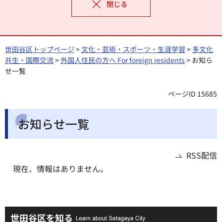
閉じる
世田谷区トップページ
>
文化・芸術・スポーツ・生涯学習
>
多文化
共生・国際交流
>
外国人住民の方へ For foreign residents
> お知ら
せ一覧
ページID 15685
お知らせ一覧
RSS配信
現在、情報はありません。
世田谷区を知る