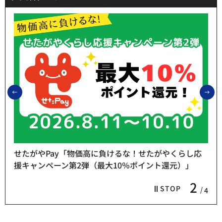
前のスライドを表示
次
せたがやPay「物価高に負けるな！せたがやくらし応
援キャンペーン第2弾（最大10％ポイント還元）」
2
STOP
4