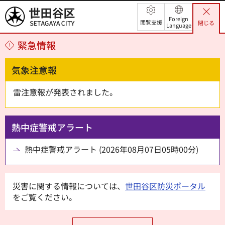
世田谷区
Foreign
閲覧支援
閉じる
Language
緊急情報
気象注意報
雷注意報が発表されました。
熱中症警戒アラート
熱中症警戒アラート (2026年08月07日05時00分)
災害に関する情報については、
世田谷区防災ポータル
をご覧ください。