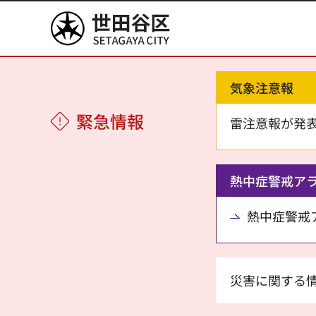
世田谷区
気象注意報
緊急情報
雷注意報が発
熱中症警戒ア
熱中症警戒アラ
災害に関する