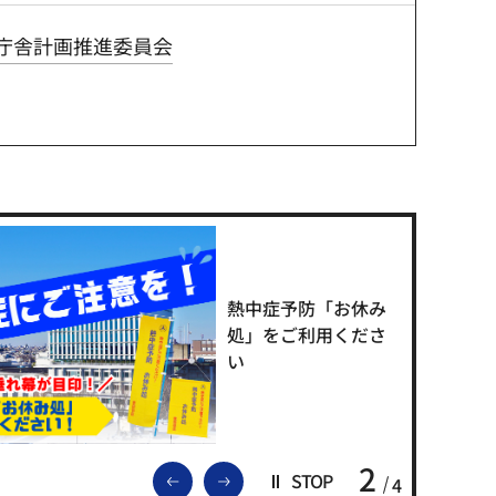
催庁舎計画推進委員会
熱中症予防「お休み
処」をご利用くださ
い
2
前のスライドを表示
次のスライドを表示
STOP
4