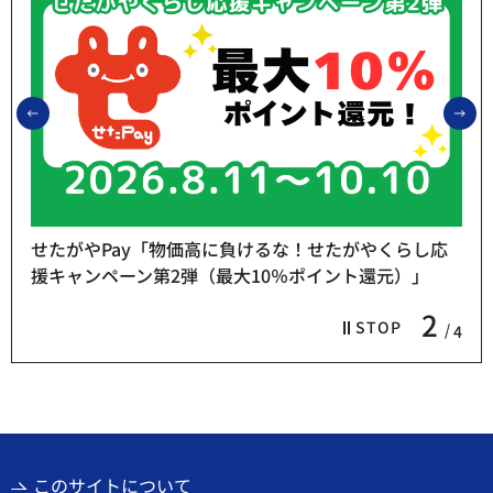
前のスライドを表示
次
せたがやPay「物価高に負けるな！せたがやくらし応
援キャンペーン第2弾（最大10％ポイント還元）」
2
STOP
4
このサイトについて