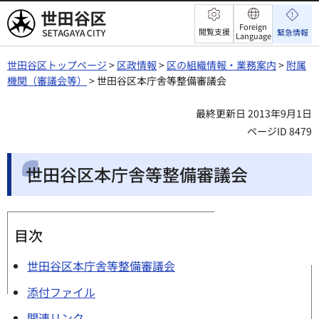
世田谷区
Foreign
閲覧支援
緊急情報
Language
世田谷区トップページ
>
区政情報
>
区の組織情報・業務案内
>
附属
機関（審議会等）
> 世田谷区本庁舎等整備審議会
最終更新日 2013年9月1日
ページID 8479
世田谷区本庁舎等整備審議会
目次
世田谷区本庁舎等整備審議会
添付ファイル
関連リンク