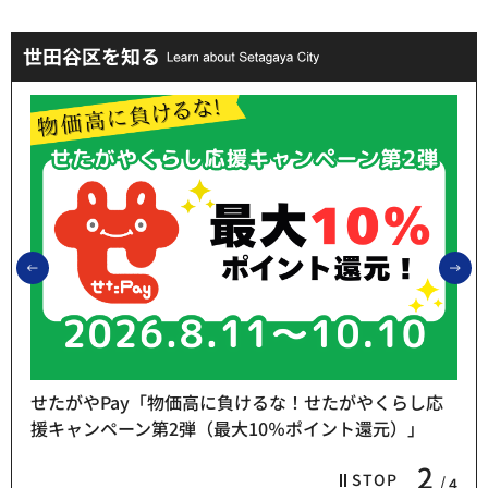
世田谷区を知る
前のスライドを表示
次
せたがやPay「物価高に負けるな！せたがやくらし応
援キャンペーン第2弾（最大10％ポイント還元）」
2
STOP
4