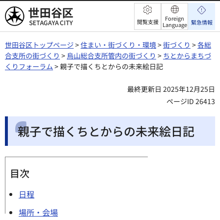
世田谷区
Foreign
閲覧支援
緊急情報
Language
世田谷区トップページ
>
住まい・街づくり・環境
>
街づくり
>
各総
合支所の街づくり
>
烏山総合支所管内の街づくり
>
ちとからまちづ
くりフォーラム
> 親子で描くちとからの未来絵日記
最終更新日 2025年12月25日
ページID 26413
親子で描くちとからの未来絵日記
目次
日程
場所・会場