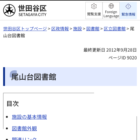
世田谷区
Foreign
閲覧支援
緊急情報
Language
世田谷区トップページ
>
区政情報
>
施設
>
図書館
>
区立図書館
> 尾
山台図書館
最終更新日 2012年9月28日
ページID 9020
尾山台図書館
目次
施設の基本情報
図書館外観
関連リンク