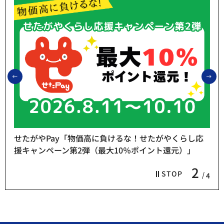
前のスライドを表示
次
せたがやPay「物価高に負けるな！せたがやくらし応
援キャンペーン第2弾（最大10％ポイント還元）」
2
STOP
4