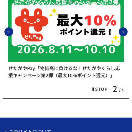
前のスライドを表示
次
せたがやPay「物価高に負けるな！せたがやくらし応
援キャンペーン第2弾（最大10％ポイント還元）」
2
STOP
4
このサイトについて