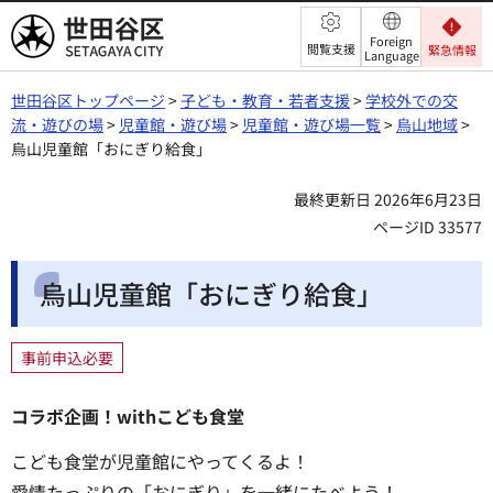
世田谷区
Foreign
閲覧支援
緊急情報
Language
世田谷区トップページ
>
子ども・教育・若者支援
>
学校外での交
流・遊びの場
>
児童館・遊び場
>
児童館・遊び場一覧
>
烏山地域
>
烏山児童館「おにぎり給食」
最終更新日 2026年6月23日
ページID 33577
烏山児童館「おにぎり給食」
事前申込必要
コラボ企画！withこども食堂
こども食堂が児童館にやってくるよ！
愛情たっぷりの「おにぎり」を一緒にたべよう！