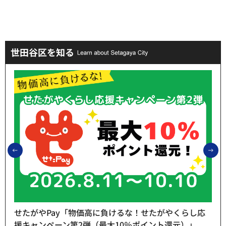
世田谷区を知る
前のスライドを表示
次
せたがやPay「物価高に負けるな！せたがやくらし応
援キャンペーン第2弾（最大10％ポイント還元）」