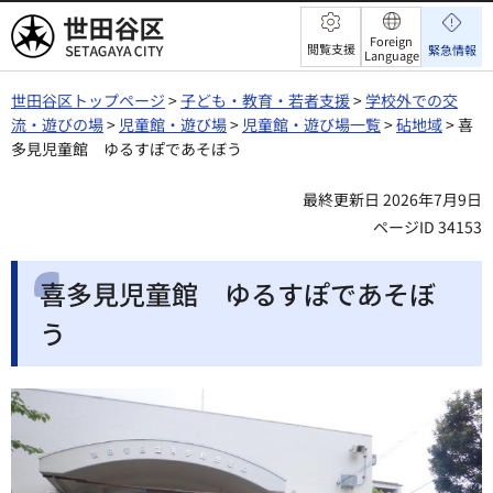
世田谷区
Foreign
閲覧支援
緊急情報
Language
世田谷区トップページ
>
子ども・教育・若者支援
>
学校外での交
流・遊びの場
>
児童館・遊び場
>
児童館・遊び場一覧
>
砧地域
> 喜
多見児童館 ゆるすぽであそぼう
最終更新日 2026年7月9日
ページID 34153
喜多見児童館 ゆるすぽであそぼ
う