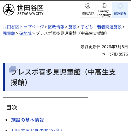
世田谷区
Foreign
閲覧支援
緊急情報
Language
世田谷区トップページ
>
区政情報
>
施設
>
子ども・若者関連施設
>
児童館
>
砧地域
> プレスポ喜多見児童館（中高生支援館）
最終更新日 2026年7月8日
ページID 8976
プレスポ喜多見児童館（中高生支
援館）
目次
施設の基本情報
利用するときのおねがい