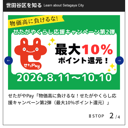
世田谷区を知る
前のスライドを表示
次
せたがやPay「物価高に負けるな！せたがやくらし応
援キャンペーン第2弾（最大10％ポイント還元）」
2
STOP
4