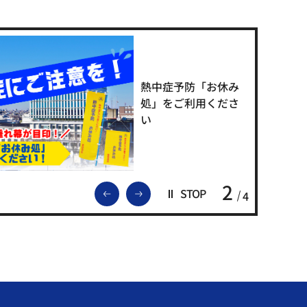
熱中症予防「お休み
処」をご利用くださ
い
2
前のスライドを表示
次のスライドを表示
STOP
4