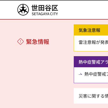
世田谷区
気象注意報
緊急情報
雷注意報が発
熱中症警戒ア
熱中症警戒アラ
災害に関する