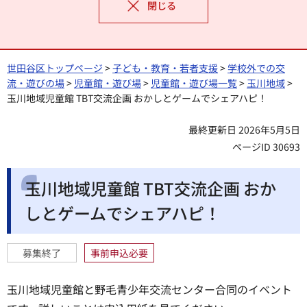
閉じる
世田谷区トップページ
>
子ども・教育・若者支援
>
学校外での交
流・遊びの場
>
児童館・遊び場
>
児童館・遊び場一覧
>
玉川地域
>
玉川地域児童館 TBT交流企画 おかしとゲームでシェアハピ！
最終更新日 2026年5月5日
ページID 30693
玉川地域児童館 TBT交流企画 おか
しとゲームでシェアハピ！
募集終了
事前申込必要
玉川地域児童館と野毛青少年交流センター合同のイベント