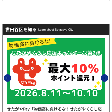
世田谷区を知る
前のスライドを表示
次
せたがやPay「物価高に負けるな！せたがやくらし応