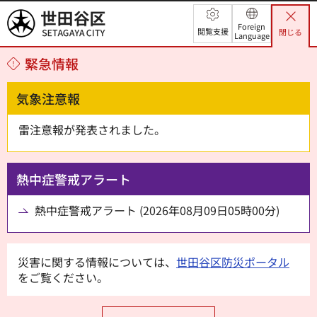
世田谷区
Foreign
閲覧支援
閉じる
Language
緊急情報
気象注意報
雷注意報が発表されました。
熱中症警戒アラート
熱中症警戒アラート (2026年08月09日05時00分)
災害に関する情報については、
世田谷区防災ポータル
をご覧ください。