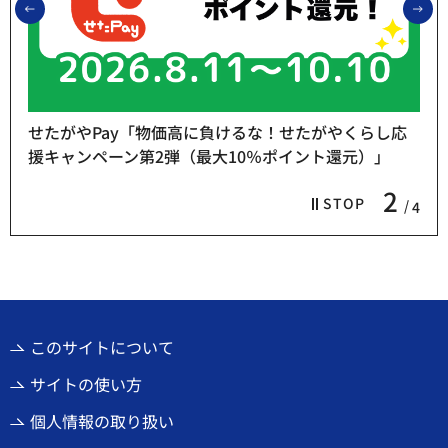
前のスライドを表示
次
せたがやPay「物価高に負けるな！せたがやくらし応
援キャンペーン第2弾（最大10％ポイント還元）」
2
STOP
4
このサイトについて
サイトの使い方
個人情報の取り扱い