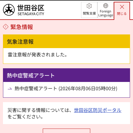
世田谷区
Foreign
閲覧支援
閉じる
Language
緊急情報
気象注意報
雷注意報が発表されました。
熱中症警戒アラート
熱中症警戒アラート (2026年08月06日05時00分)
災害に関する情報については、
世田谷区防災ポータル
をご覧ください。