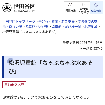
世田谷区
Foreign
閲覧支援
緊急情報
Language
世田谷区トップページ
>
子ども・教育・若者支援
>
学校外での交
流・遊びの場
>
児童館・遊び場
>
児童館・遊び場一覧
>
北沢地域
>
松沢児童館「ちゃぷちゃぷ水あそび」
最終更新日 2026年6月16日
ページID 33740
松沢児童館「ちゃぷちゃぷ水あそ
び」
事前申込必要
児童館の3階テラスで水あそびをして涼しくなろう♪