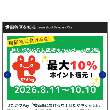
世田谷区を知る
前のスライドを表示
次
せたがやPay「物価高に負けるな！せたがやくらし応