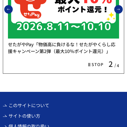
前のスライドを表示
次
せたがやPay「物価高に負けるな！せたがやくらし応
援キャンペーン第2弾（最大10％ポイント還元）」
2
STOP
4
このサイトについて
サイトの使い方
個人情報の取り扱い