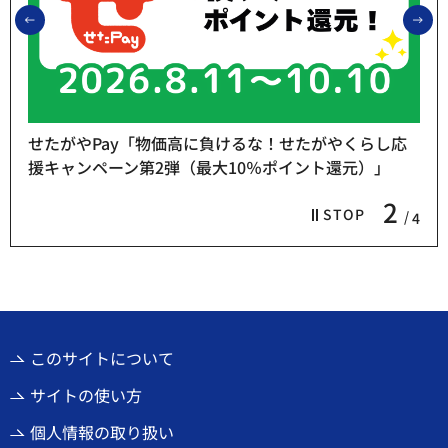
前のスライドを表示
次
せたがやPay「物価高に負けるな！せたがやくらし応
援キャンペーン第2弾（最大10％ポイント還元）」
2
STOP
4
このサイトについて
サイトの使い方
個人情報の取り扱い