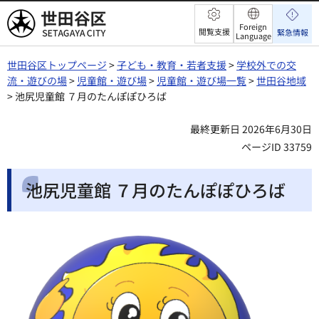
世田谷区
Foreign
閲覧支援
緊急情報
Language
世田谷区トップページ
>
子ども・教育・若者支援
>
学校外での交
流・遊びの場
>
児童館・遊び場
>
児童館・遊び場一覧
>
世田谷地域
> 池尻児童館 ７月のたんぽぽひろば
最終更新日 2026年6月30日
ページID 33759
池尻児童館 ７月のたんぽぽひろば