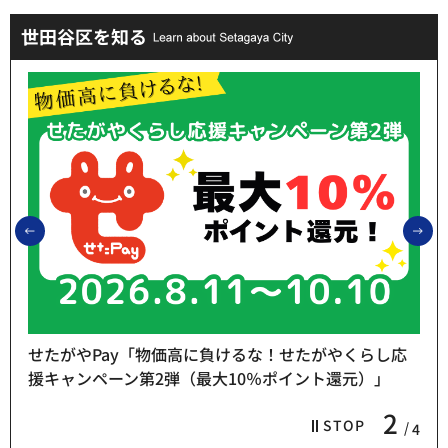
世田谷区を知る
前のスライドを表示
次
せたがやPay「物価高に負けるな！せたがやくらし応
援キャンペーン第2弾（最大10％ポイント還元）」
2
STOP
4