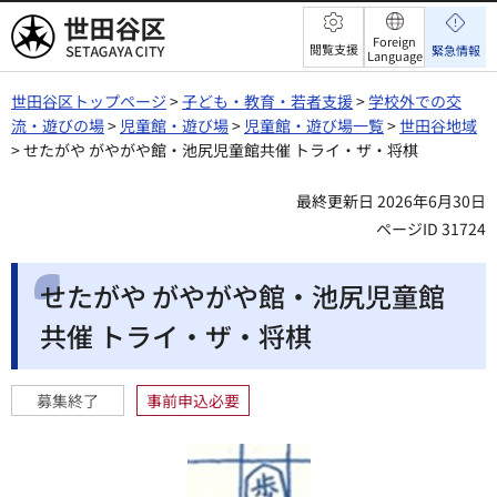
世田谷区
Foreign
閲覧支援
緊急情報
Language
世田谷区トップページ
>
子ども・教育・若者支援
>
学校外での交
流・遊びの場
>
児童館・遊び場
>
児童館・遊び場一覧
>
世田谷地域
> せたがや がやがや館・池尻児童館共催 トライ・ザ・将棋
最終更新日 2026年6月30日
ページID 31724
せたがや がやがや館・池尻児童館
共催 トライ・ザ・将棋
募集終了
事前申込必要