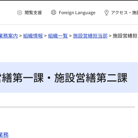
閲覧支援
Foreign Language
アクセス・施
業務案内
>
組織情報
>
組織一覧
>
施設営繕担当部
> 施設営繕
営繕第一課・施設営繕第二課
業務