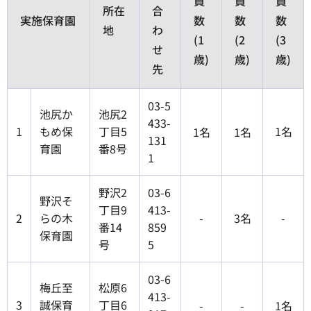
員
員
員
所在
合
実施保育園
数
数
数
地
わ
(1
(2
(3
せ
歳)
歳)
歳)
先
03-5
池尻か
池尻2
433-
1
もめ保
丁目5
1名
1名
1名
131
育園
番8号
1
野沢2
03-6
野沢そ
丁目9
413-
2
らの木
-
3名
-
番14
859
保育園
号
5
03-6
梅丘至
松原6
413-
3
誠保育
丁目6
-
-
1名