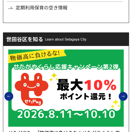
定期利用保育の空き情報
世田谷区を知る
前のスライドを表示
次