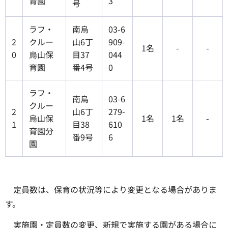
育園
3
号
ラフ・
南烏
03-6
2
クルー
山6丁
909-
1名
-
-
0
烏山保
目37
044
育園
番4号
0
ラフ・
南烏
03-6
クルー
2
山6丁
279-
烏山保
1名
1名
-
1
目38
610
育園分
番9号
6
園
定員数は、保育の状況等により変更となる場合がありま
す。
実施園・定員数の変更、新規で実施する園がある場合に