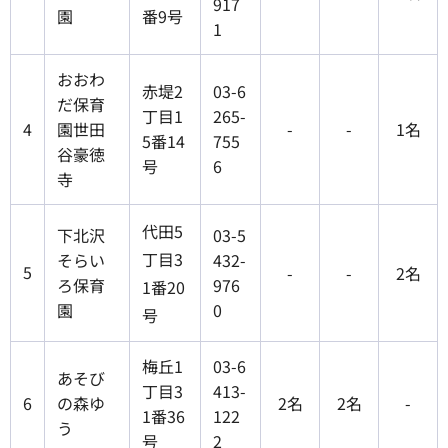
917
園
番9号
1
おおわ
赤堤2
03-6
だ保育
丁目1
265-
4
園世田
-
-
1名
5番14
755
谷豪徳
号
6
寺
代田5
下北沢
03-5
丁目3
そらい
432-
5
-
-
2名
ろ保育
976
1番20
園
0
号
梅丘1
03-6
あそび
丁目3
413-
6
の森ゆ
2名
2名
-
1番36
122
う
号
2