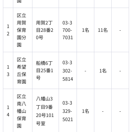
園
区立
用賀
用賀2丁
03-3
1
保育
目28番2
700-
1名
11名
-
2
園分
0号
7031
園
区立
03-3
船橋6丁
1
希望
目25番1
302-
-
1名
-
3
丘保
号
5814
育園
区立
八幡山3
03-3
南八
丁目9番
1
幡山
329-
1名
-
-
4
20号101
保育
5021
号室
園