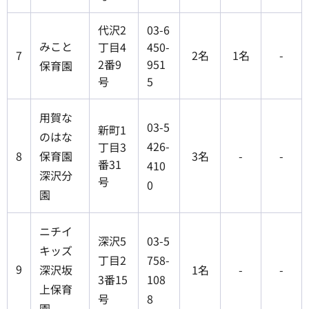
代沢2
03-6
みこと
丁目4
450-
7
2名
1名
-
2番9
951
保育園
号
5
用賀な
03-5
新町1
のはな
426-
丁目3
8
保育園
3名
-
-
番31
410
深沢分
号
0
園
ニチイ
深沢5
03-5
キッズ
丁目2
758-
9
深沢坂
1名
-
-
3番15
108
上保育
号
8
園