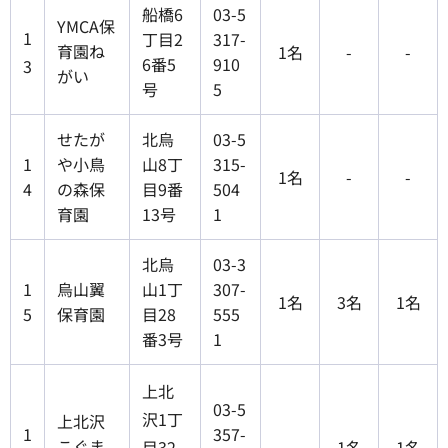
船橋6
03-5
YMCA保
1
丁目2
317-
育園ね
1名
-
-
6番5
910
3
がい
号
5
せたが
北烏
03-5
1
や小鳥
山8丁
315-
1名
-
-
4
の森保
目9番
504
育園
13号
1
北烏
03-3
1
烏山翼
山1丁
307-
1名
3名
1名
5
保育園
目28
555
番3号
1
上北
03-5
沢1丁
上北沢
1
357-
こぐま
目32
-
1名
1名