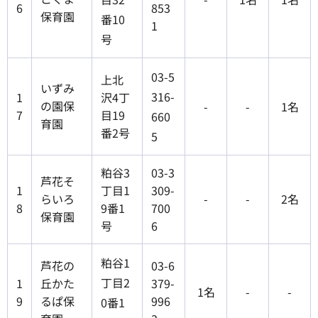
6
853
保育園
番10
1
号
03-5
上北
いずみ
316-
1
沢4丁
の園保
-
-
1名
7
目19
660
育園
番2号
5
粕谷3
03-3
芦花そ
1
丁目1
309-
らいろ
-
-
2名
8
9番1
700
保育園
号
6
粕谷1
芦花の
03-6
丁目2
1
丘かた
379-
1名
-
-
9
るぱ保
996
0番1