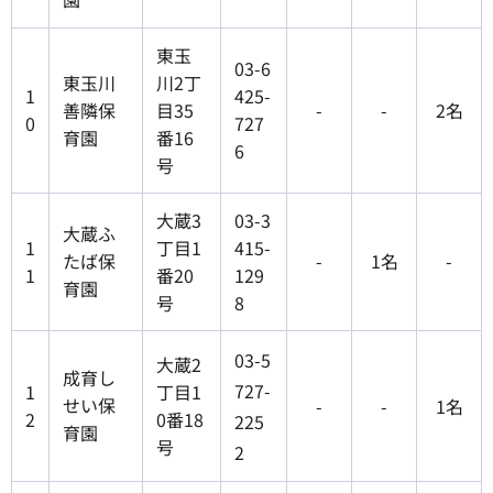
東玉
03-6
東玉川
川2丁
1
425-
善隣保
目35
-
-
2名
0
727
育園
番16
6
号
大蔵3
03-3
大蔵ふ
1
丁目1
415-
たば保
-
1名
-
1
番20
129
育園
号
8
03-5
大蔵2
成育し
727-
1
丁目1
せい保
-
-
1名
2
0番18
225
育園
号
2