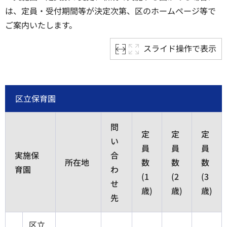
は、定員・受付期間等が決定次第、区のホームページ等で
ご案内いたします。
スライド操作で表示
区立保育園
問
定
定
定
い
員
員
員
実施保
合
所在地
数
数
数
育園
わ
(1
(2
(3
せ
歳)
歳)
歳)
先
区立