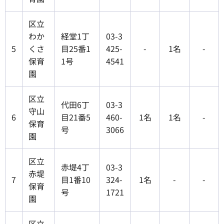
区立
わか
経堂1丁
03-3
5
くさ
目25番1
425-
-
1名
-
保育
1号
4541
園
区立
代田6丁
03-3
守山
6
目21番5
460-
1名
1名
-
保育
号
3066
園
区立
赤堤4丁
03-3
赤堤
7
目1番10
324-
1名
-
-
保育
号
1721
園
区立