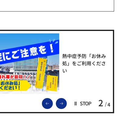
熱中症予防「お休み
処」をご利用くださ
い
2
前のスライドを表示
次のスライドを表示
STOP
4