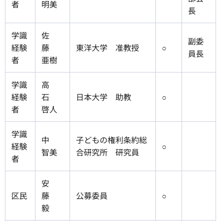
者
明美
長
学識
佐
副委
経験
藤
東洋大学 准教授
○
員長
者
亜樹
学識
高
経験
石
日本大学 助教
○
者
啓人
学識
中
子どもの権利条約総
経験
○
智美
合研究所 研究員
者
安
区民
藤
公募委員
○
毅