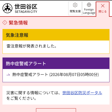
世田谷区
Foreign
閲覧支援
閉じる
Language
緊急情報
気象注意報
雷注意報が発表されました。
熱中症警戒アラート
熱中症警戒アラート (2026年08月07日05時00分)
災害に関する情報については、
世田谷区防災ポータル
をご覧ください。