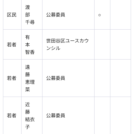
渡
区民
部
公募委員
○
千尋
有
世田谷区ユースカウ
若者
本
ンシル
智香
遠
藤
若者
公募委員
恵理
菜
近
藤
若者
公募委員
結衣
子