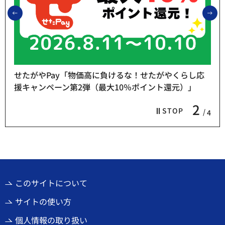
前のスライドを表示
次
せたがやPay「物価高に負けるな！せたがやくらし応
援キャンペーン第2弾（最大10％ポイント還元）」
2
STOP
4
このサイトについて
サイトの使い方
個人情報の取り扱い