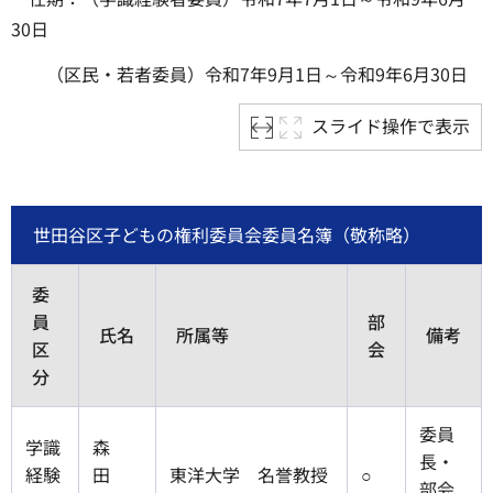
30日
（区民・若者委員）令和7年9月1日～令和9年6月30日
スライド操作で表示
世田谷区子どもの権利委員会委員名簿（敬称略）
委
員
部
氏名
所属等
備考
区
会
分
委員
学識
森
長・
経験
田
東洋大学 名誉教授
○
部会