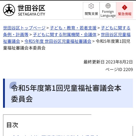
世田谷区
Foreign
閲覧支援
緊急情報
Language
世田谷区トップページ
>
子ども・教育・若者支援
>
子どもに関する
条例・計画等
>
子どもに関する附属機関・会議体
>
世田谷区児童福
祉審議会
>
令和5年度 世田谷区児童福祉審議会
> 令和5年度第1回児
童福祉審議会本委員会
最終更新日 2023年8月2日
ページID 2209
令和5年度第1回児童福祉審議会本
委員会
目次