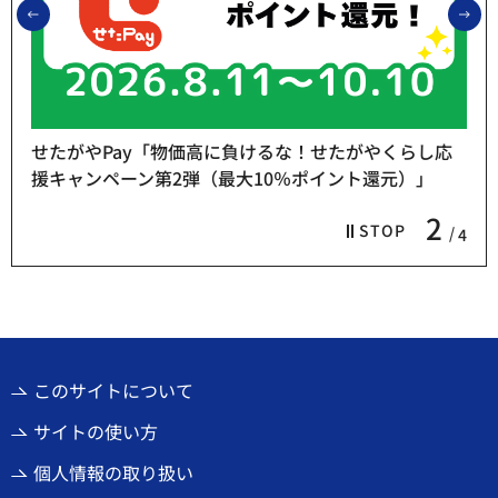
前のスライドを表示
次
せたがやPay「物価高に負けるな！せたがやくらし応
援キャンペーン第2弾（最大10％ポイント還元）」
2
STOP
4
このサイトについて
サイトの使い方
個人情報の取り扱い