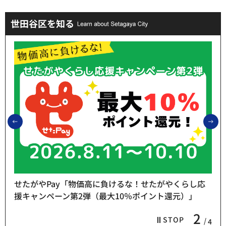
世田谷区を知る
前のスライドを表示
次
せたがやPay「物価高に負けるな！せたがやくらし応
援キャンペーン第2弾（最大10％ポイント還元）」
2
STOP
4