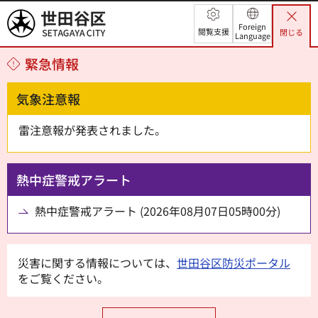
世田谷区
Foreign
閲覧支援
閉じる
Language
緊急情報
気象注意報
雷注意報が発表されました。
熱中症警戒アラート
熱中症警戒アラート (2026年08月07日05時00分)
災害に関する情報については、
世田谷区防災ポータル
をご覧ください。