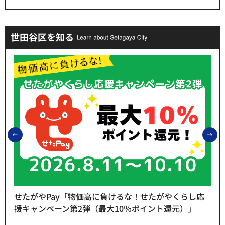
世田谷区を知る
前のスライドを表示
次
せたがやPay「物価高に負けるな！せたがやくらし応
援キャンペーン第2弾（最大10％ポイント還元）」