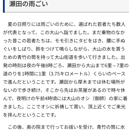
瀬田の雨ごい
夏の日照りには雨ごいのために、選ばれた若者たち数人
が代表となって、この大山へ詣でました。まだ乗物のなか
った昔この若者たちは、モモ引きにタビをはき、腰に手ぬ
ぐいをしばり、鈴をつけて鳴らしながら、大山の水を貰う
ための青竹の筒を持って大山街道を歩いて行きました。出
発の時刻は夜の午後8時ごろ、瀬田から大山まで6里～7里の
道のりを1時間に1里（3.75キロメートル）くらいのペース
で進んだということです。瀬田から厚木までは休む場所が
ないので歩き続け、そこから先はお茶屋があるので時々休
んで、夜明けの午前4時頃には大山のオシ（御師）の家に着
きました。ここでオシに祈祷して貰い、頂上近くでご来光
を拝んだということです。
この後、奥の院まで行ってお祓いを受け、青竹の筒に水