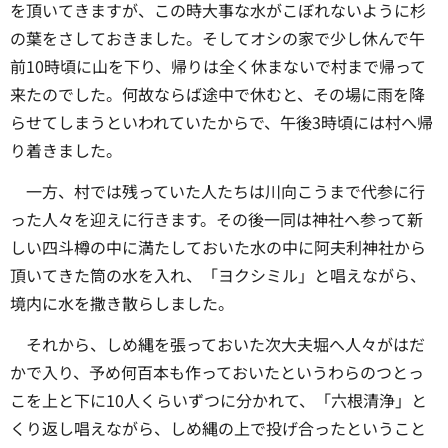
を頂いてきますが、この時大事な水がこぼれないように杉
の葉をさしておきました。そしてオシの家で少し休んで午
前10時頃に山を下り、帰りは全く休まないで村まで帰って
来たのでした。何故ならば途中で休むと、その場に雨を降
らせてしまうといわれていたからで、午後3時頃には村へ帰
り着きました。
一方、村では残っていた人たちは川向こうまで代参に行
った人々を迎えに行きます。その後一同は神社へ参って新
しい四斗樽の中に満たしておいた水の中に阿夫利神社から
頂いてきた筒の水を入れ、「ヨクシミル」と唱えながら、
境内に水を撒き散らしました。
それから、しめ縄を張っておいた次大夫堀へ人々がはだ
かで入り、予め何百本も作っておいたというわらのつとっ
こを上と下に10人くらいずつに分かれて、「六根清浄」と
くり返し唱えながら、しめ縄の上で投げ合ったということ