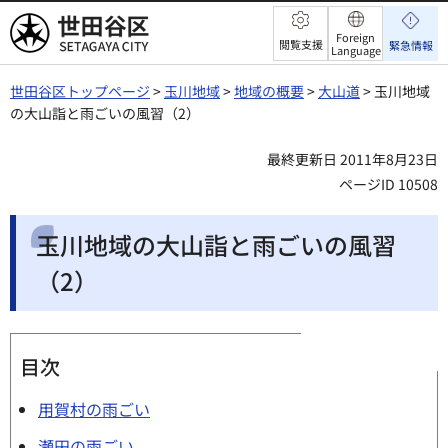
世田谷区
Foreign
閲覧支援
緊急情報
Language
世田谷区トップページ
>
玉川地域
>
地域の概要
>
大山道
> 玉川地域
の大山詣と雨ごいの風習（2）
最終更新日 2011年8月23日
ページID 10508
玉川地域の大山詣と雨ごいの風習
（2）
目次
用賀村の雨ごい
瀬田の雨ごい