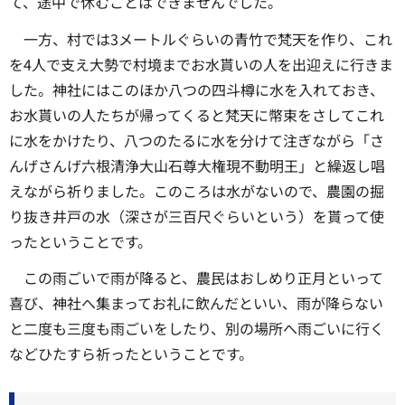
て、途中で休むことはできませんでした。
一方、村では3メートルぐらいの青竹で梵天を作り、これ
を4人で支え大勢で村境までお水貰いの人を出迎えに行きま
した。神社にはこのほか八つの四斗樽に水を入れておき、
お水貰いの人たちが帰ってくると梵天に幣束をさしてこれ
に水をかけたり、八つのたるに水を分けて注ぎながら「さ
んげさんげ六根清浄大山石尊大権現不動明王」と繰返し唱
えながら祈りました。このころは水がないので、農園の掘
り抜き井戸の水（深さが三百尺ぐらいという）を貰って使
ったということです。
この雨ごいで雨が降ると、農民はおしめり正月といって
喜び、神社へ集まってお礼に飲んだといい、雨が降らない
と二度も三度も雨ごいをしたり、別の場所へ雨ごいに行く
などひたすら祈ったということです。