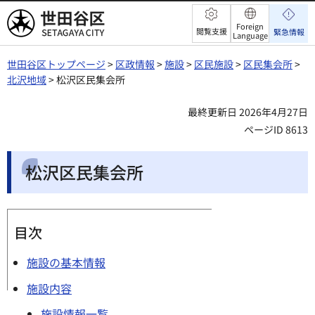
世田谷区
Foreign
閲覧支援
緊急情報
Language
世田谷区トップページ
>
区政情報
>
施設
>
区民施設
>
区民集会所
>
北沢地域
> 松沢区民集会所
最終更新日 2026年4月27日
ページID 8613
松沢区民集会所
目次
施設の基本情報
施設内容
施設情報一覧