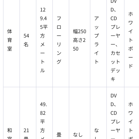
DV
12
D、
ホ
9.4
フ
ア
CD
ワ
5平
ロ
ッ
プレ
体
幅250
イ
54
方
ー
プ
ーヤ
育
高さ2
ト
名
メ
リ
ラ
ー、
室
50
ボ
ー
ン
イ
カセ
ー
ト
グ
ト
ット
ド
ル
デッ
キ
DV
49.
D、
ホ
82
CD
ワ
平
プレ
イ
和
21
方
な
ーヤ
ト
畳
なし
室
畳
メ
し
ー、
ボ