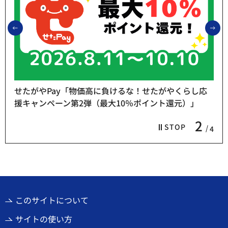
前のスライドを表示
次
せたがやPay「物価高に負けるな！せたがやくらし応
援キャンペーン第2弾（最大10％ポイント還元）」
2
STOP
4
このサイトについて
サイトの使い方