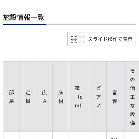
施設情報一覧
スライド操作で表示
そ
の
鏡
ピ
他
部
定
広
床
音
（c
ア
主
屋
員
さ
材
響
m）
ノ
な
設
備