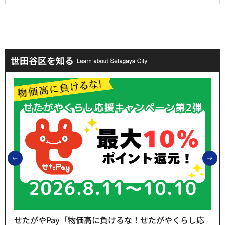
世田谷区を知る
前のスライドを表示
次
せたがやPay「物価高に負けるな！せたがやくらし応