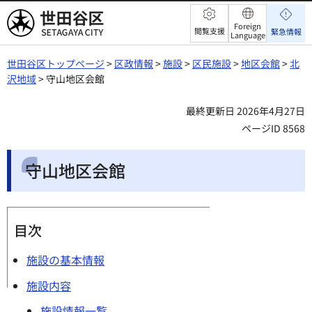
世田谷区
Foreign
閲覧支援
緊急情報
Language
世田谷区トップページ
>
区政情報
>
施設
>
区民施設
>
地区会館
>
北
沢地域
> 守山地区会館
最終更新日 2026年4月27日
ページID 8568
守山地区会館
目次
施設の基本情報
施設内容
施設情報一覧