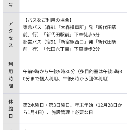
号
【バスをご利用の場合】
ア
東急バス（森91「大森操車所」発「新代田駅
ク
前」行）「新代田駅前」下車徒歩5分
セ
都営バス（宿91「新宿駅西口」発「新代田駅
ス
前」行）「代田六丁目」下車徒歩2分
利
用
午前9時から午後9時30分（多目的室は午後5時3
時
0分まで個人利用、午後6時から団体利用)
間
休
第2水曜日・第3日曜日、年末年始（12月28日か
館
ら1月4日）、施設管理上必要な日
日