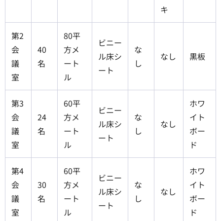
キ
第2
80平
ビニー
会
40
方メ
な
ル床シ
なし
黒板
議
名
ート
し
ート
室
ル
第3
60平
ホワ
ビニー
会
24
方メ
な
イト
ル床シ
なし
議
名
ート
し
ボー
ート
室
ル
ド
第4
60平
ホワ
ビニー
会
30
方メ
な
イト
ル床シ
なし
議
名
ート
し
ボー
ート
室
ル
ド