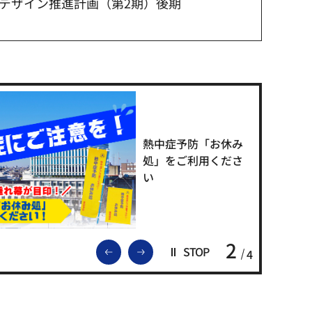
デザイン推進計画（第2期）後期
熱中症予防「お休み
処」をご利用くださ
い
2
前のスライドを表示
次のスライドを表示
STOP
4