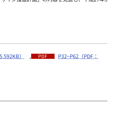
,592KB）
,
P32~P62（PDF：