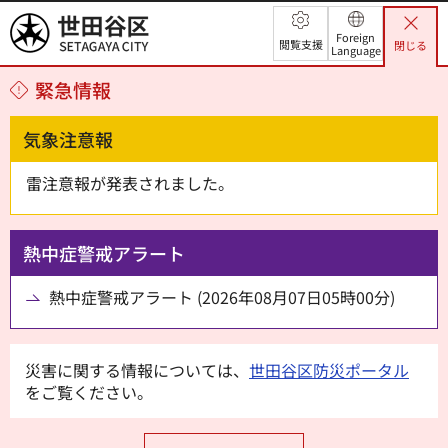
世田谷区
Foreign
閲覧支援
閉じる
Language
緊急情報
気象注意報
雷注意報が発表されました。
熱中症警戒アラート
熱中症警戒アラート (2026年08月07日05時00分)
災害に関する情報については、
世田谷区防災ポータル
をご覧ください。