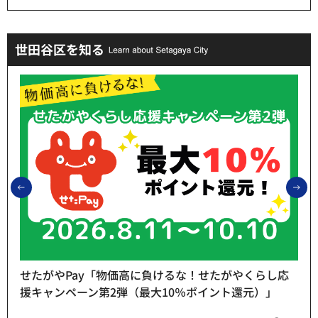
世田谷区を知る
前のスライドを表示
次
せたがやPay「物価高に負けるな！せたがやくらし応
援キャンペーン第2弾（最大10％ポイント還元）」