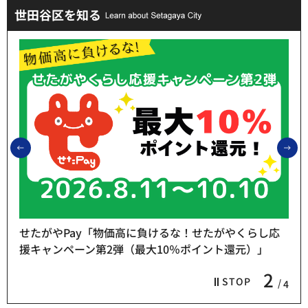
世田谷区を知る
前のスライドを表示
次
せたがやPay「物価高に負けるな！せたがやくらし応
援キャンペーン第2弾（最大10％ポイント還元）」
2
STOP
4