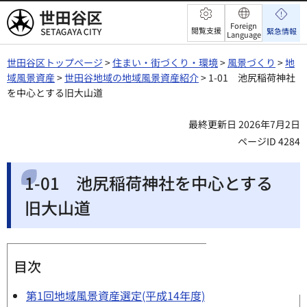
世田谷区
Foreign
閲覧支援
緊急情報
Language
世田谷区トップページ
>
住まい・街づくり・環境
>
風景づくり
>
地
域風景資産
>
世田谷地域の地域風景資産紹介
> 1-01 池尻稲荷神社
を中心とする旧大山道
最終更新日 2026年7月2日
ページID 4284
1-01 池尻稲荷神社を中心とする
旧大山道
目次
第1回地域風景資産選定(平成14年度)