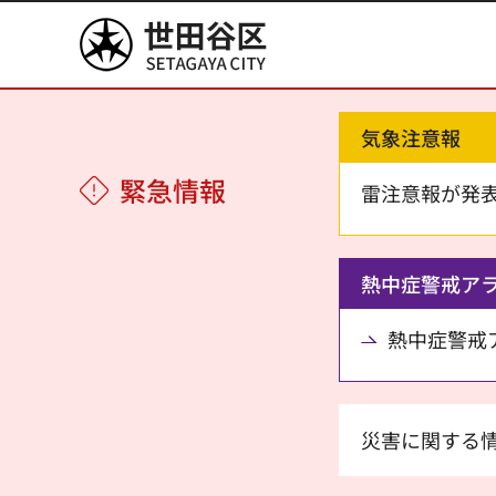
世田谷区
気象注意報
緊急情報
雷注意報が発
熱中症警戒ア
熱中症警戒アラ
災害に関する